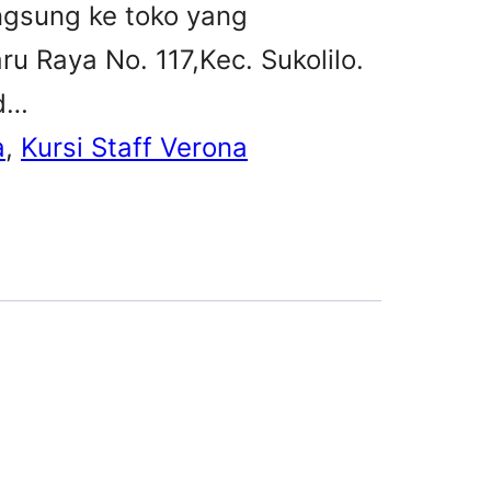
ngsung ke toko yang
u Raya No. 117,Kec. Sukolilo.
id…
a
, 
Kursi Staff Verona