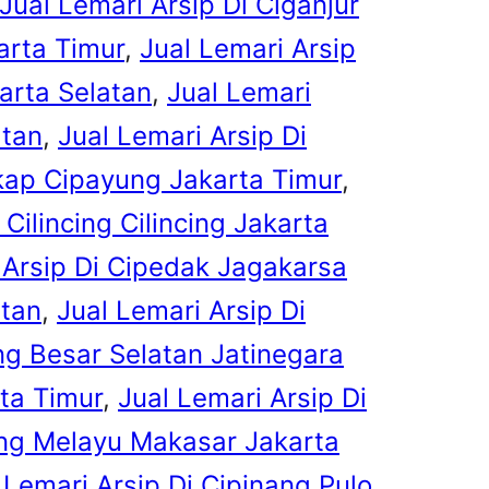
Jual Lemari Arsip Di Ciganjur
arta Timur
, 
Jual Lemari Arsip
arta Selatan
, 
Jual Lemari
atan
, 
Jual Lemari Arsip Di
gkap Cipayung Jakarta Timur
, 
 Cilincing Cilincing Jakarta
 Arsip Di Cipedak Jagakarsa
atan
, 
Jual Lemari Arsip Di
ng Besar Selatan Jatinegara
rta Timur
, 
Jual Lemari Arsip Di
ang Melayu Makasar Jakarta
 Lemari Arsip Di Cipinang Pulo