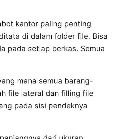
bot kantor paling penting
ta di dalam folder file. Bisa
da pada setiap berkas. Semua
i yang mana semua barang-
le lateral dan filling file
njang pada sisi pendeknya
i panjangnya dari ukuran