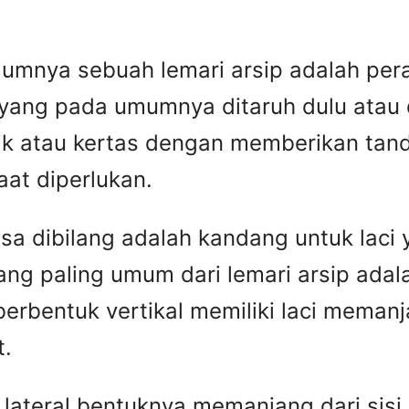
mumnya sebuah lemari arsip adalah pera
ng pada umumnya ditaruh dulu atau dita
tik atau kertas dengan memberikan tan
at diperlukan.
isa dibilang adalah kandang untuk lac
 paling umum dari lemari arsip adalah fi
 berbentuk vertikal memiliki laci mema
t.
le lateral bentuknya memanjang dari sis