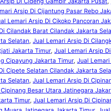
 Arsip Di Cideng Gambir Jakarta Pusat
, 
mari Arsip Di Cijantung Pasar Rebo Jak
al Lemari Arsip Di Cikoko Pancoran Jak
Di Cilandak Barat Cilandak Jakarta Sel
ta Selatan
, 
Jual Lemari Arsip Di Cilan
tjati Jakarta Timur
, 
Jual Lemari Arsip Di
ng Cipayung Jakarta Timur
, 
Jual Lemari
Di Cipete Selatan Cilandak Jakarta Sel
ta Selatan
, 
Jual Lemari Arsip Di Cipina
i Cipinang Besar Utara Jatinegara Jaka
arta Timur
, 
Jual Lemari Arsip Di Cipin
ng Muara Jatinegara Jakarta Timur
, 
Jual