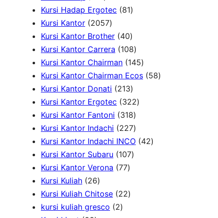
2
s
8
d
p
c
p
r
u
t
Kursi Hadap Ergotec
81
3
2
1
u
r
t
r
o
c
s
Kursi Kantor
2057
p
0
4
p
c
o
s
o
d
t
Kursi Kantor Brother
40
r
5
0
r
t
d
1
d
u
s
Kursi Kantor Carrera
108
o
7
p
o
s
u
0
u
c
1
Kursi Kantor Chairman
145
d
p
r
d
c
8
c
t
4
5
Kursi Kantor Chairman Ecos
58
u
r
o
u
2
t
p
t
s
5
8
Kursi Kantor Donati
213
c
o
d
c
1
s
r
3
s
p
p
Kursi Kantor Ergotec
322
t
d
u
t
3
3
o
2
r
r
Kursi Kantor Fantoni
318
s
u
c
s
p
1
2
d
2
o
o
Kursi Kantor Indachi
227
c
t
r
8
2
u
p
d
4
d
Kursi Kantor Indachi INCO
42
t
s
o
1
p
7
c
r
u
2
u
Kursi Kantor Subaru
107
s
7
d
0
r
p
t
o
c
p
c
Kursi Kantor Verona
77
2
7
u
7
o
r
s
d
t
r
t
Kursi Kuliah
26
6
p
2
c
p
d
o
u
s
o
s
Kursi Kuliah Chitose
22
p
2
r
2
t
r
u
d
c
d
kursi kuliah gresco
2