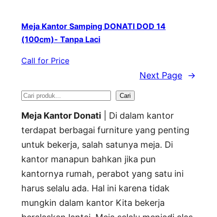
Meja Kantor Samping DONATI DOD 14
(100cm)- Tanpa Laci
Call for Price
Next Page
→
S
Cari
e
Meja Kantor Donati
| Di dalam kantor
a
terdapat berbagai furniture yang penting
untuk bekerja, salah satunya meja. Di
r
kantor manapun bahkan jika pun
c
kantornya rumah, perabot yang satu ini
h
harus selalu ada. Hal ini karena tidak
mungkin dalam kantor Kita bekerja