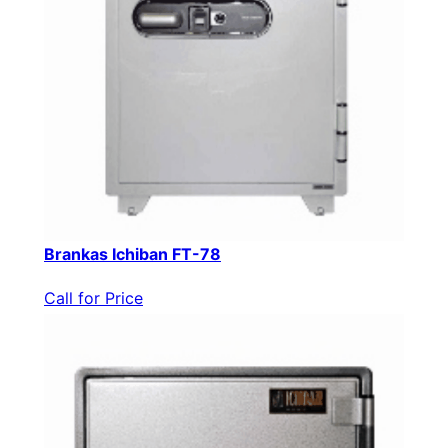
Brankas Ichiban FT-78
Call for Price