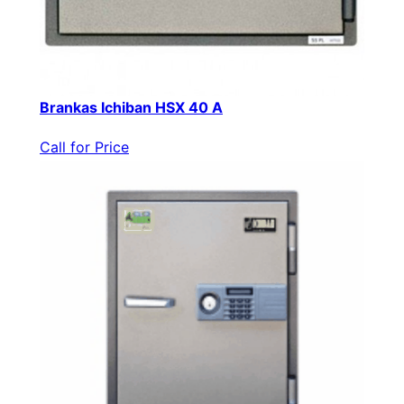
Brankas Ichiban HSX 40 A
Call for Price