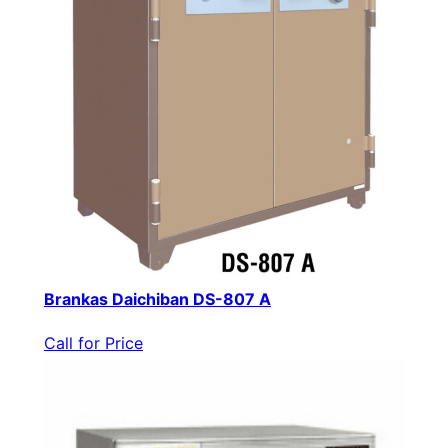
Brankas Daichiban DS-807 A
Call for Price