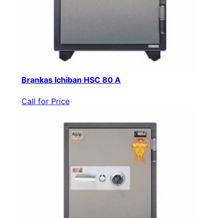
Brankas Ichiban HSC 80 A
Call for Price