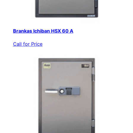
Brankas Ichiban HSX 60 A
Call for Price