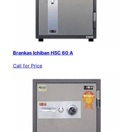
Brankas Ichiban HSC 60 A
Call for Price