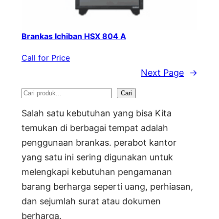
Brankas Ichiban HSX 804 A
Call for Price
Next Page
→
S
Cari
e
Salah satu kebutuhan yang bisa Kita
a
temukan di berbagai tempat adalah
penggunaan brankas. perabot kantor
r
yang satu ini sering digunakan untuk
c
melengkapi kebutuhan pengamanan
h
barang berharga seperti uang, perhiasan,
dan sejumlah surat atau dokumen
berharga.