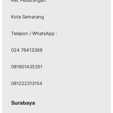
Kec Pedurungan
Kota Semarang
Telepon / WhatsApp :
024 76413369
081901435351
081222313154
Surabaya