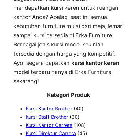
mendapatkan kursi keren untuk ruangan
kantor Anda? Apalagi saat ini semua
kebutuhan furniture mulai dari meja, lemari
sampai kursi tersedia di Erka Furniture.
Berbagai jenis kursi model kekinian
tersedia dengan harga yang kompetitif.
Ayo, segera dapatkan
kursi kantor keren
model terbaru hanya di Erka Furniture
sekarang!
Kategori Produk
4
Kursi Kantor Brother
40
3
0
Kursi Staff Brother
30
0
p
1
Kursi Kantor Carrera
108
p
r
0
4
Kursi Direktur Carrera
45