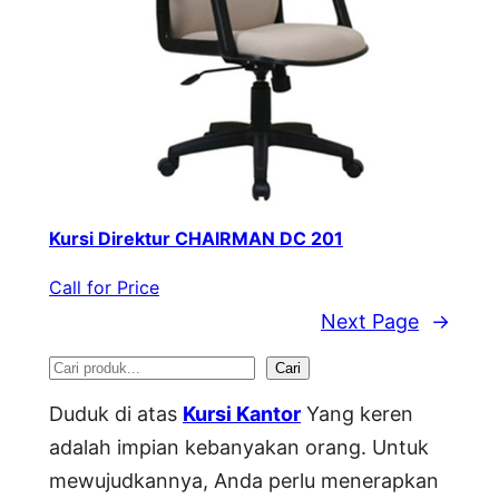
Kursi Direktur CHAIRMAN DC 201
Call for Price
Next Page
→
S
Cari
e
Duduk di atas
Kursi Kantor
Yang keren
a
adalah impian kebanyakan orang. Untuk
mewujudkannya, Anda perlu menerapkan
r