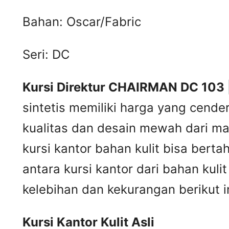
Bahan: Oscar/Fabric
Seri: DC
Kursi Direktur CHAIRMAN DC 103 
sintetis memiliki harga yang cende
kualitas dan desain mewah dari mat
kursi kantor bahan kulit bisa ber
antara kursi kantor dari bahan kul
kelebihan dan kekurangan berikut in
Kursi
K
antor
K
ulit
A
sli