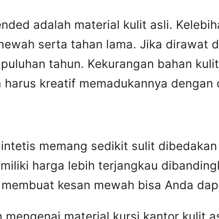
ed adalah material kulit asli. Kelebiha
ewah serta tahan lama. Jika dirawat den
puluhan tahun. Kekurangan bahan kulit 
harus kreatif memadukannya dengan des
n sintetis memang sedikit sulit dibedak
miliki harga lebih terjangkau dibandingka
ip membuat kesan mewah bisa Anda dap
engenai material kursi kantor kulit asl