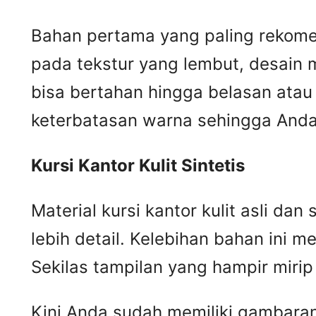
Bahan pertama yang paling rekomend
pada tekstur yang lembut, desain m
bisa bertahan hingga belasan atau 
keterbatasan warna sehingga Anda 
Kursi
K
antor
K
ulit
S
intetis
Material kursi kantor kulit asli da
lebih detail. Kelebihan bahan ini me
Sekilas tampilan yang hampir mir
Kini Anda sudah memiliki gambaran m