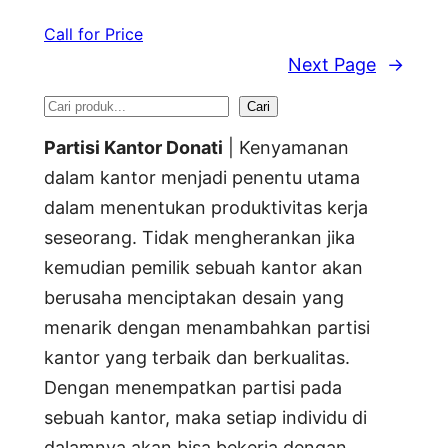
Call for Price
Next Page
→
S
Cari
e
Partisi Kantor Donati
| Kenyamanan
a
dalam kantor menjadi penentu utama
dalam menentukan produktivitas kerja
r
seseorang. Tidak mengherankan jika
c
kemudian pemilik sebuah kantor akan
h
berusaha menciptakan desain yang
menarik dengan menambahkan partisi
kantor yang terbaik dan berkualitas.
Dengan menempatkan partisi pada
sebuah kantor, maka setiap individu di
dalamnya akan bisa bekerja dengan