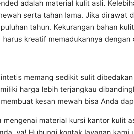
ed adalah material kulit asli. Kelebiha
ewah serta tahan lama. Jika dirawat den
puluhan tahun. Kekurangan bahan kulit 
harus kreatif memadukannya dengan des
n sintetis memang sedikit sulit dibedak
miliki harga lebih terjangkau dibandingka
ip membuat kesan mewah bisa Anda dap
engenai material kursi kantor kulit asl
nda, ya! Hubungi kontak layanan kami