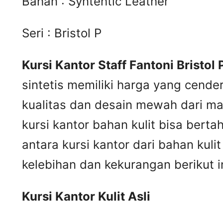
Bahan : Syntehtic Leather
Seri : Bristol P
Kursi Kantor Staff Fantoni Bristol 
sintetis memiliki harga yang cende
kualitas dan desain mewah dari mat
kursi kantor bahan kulit bisa ber
antara kursi kantor dari bahan kul
kelebihan dan kekurangan berikut in
Kursi
K
antor
K
ulit
A
sli