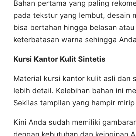
Bahan pertama yang paling rekomend
pada tekstur yang lembut, desain m
bisa bertahan hingga belasan atau 
keterbatasan warna sehingga Anda 
Kursi
K
antor
K
ulit
S
intetis
Material kursi kantor kulit asli da
lebih detail. Kelebihan bahan ini me
Sekilas tampilan yang hampir mir
Kini Anda sudah memiliki gambaran m
dengan kebutuhan dan keinginan A