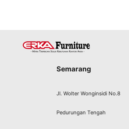
Semarang
Jl. Wolter Wonginsidi No.8
Pedurungan Tengah