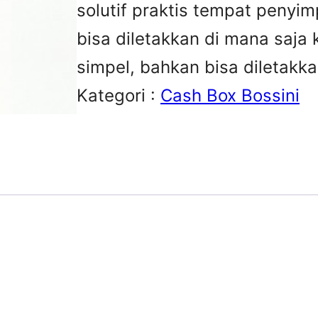
solutif praktis tempat peny
bisa diletakkan di mana saja
simpel, bahkan bisa diletakk
Kategori :
Cash Box Bossini