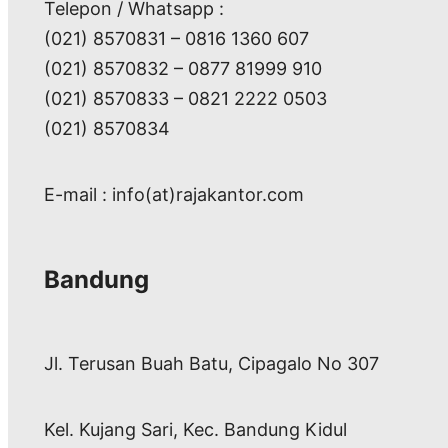
Telepon / Whatsapp :
(021) 8570831 – 0816 1360 607
(021) 8570832 – 0877 81999 910
(021) 8570833 – 0821 2222 0503
(021) 8570834
E-mail : info(at)rajakantor.com
Bandung
Jl. Terusan Buah Batu, Cipagalo No 307
Kel. Kujang Sari, Kec. Bandung Kidul