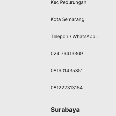
Kec Pedurungan
Kota Semarang
Telepon / WhatsApp :
024 76413369
081901435351
081222313154
Surabaya