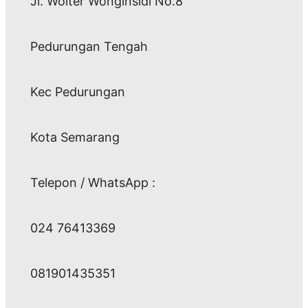
Jl. Wolter Wonginsidi No.8
Pedurungan Tengah
Kec Pedurungan
Kota Semarang
Telepon / WhatsApp :
024 76413369
081901435351