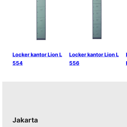
Locker kantor Lion L
Locker kantor Lion L
554
556
Jakarta