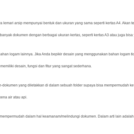
 lemari arsip mempunyai bentuk dan ukuran yang sama seperti kertas A4. Akan tet
banyak dokumen dengan berbagai ukuran kertas, seperti kertas A3 atau juga bisa y
 bahan logam lainnya. Jika Anda bepikir desain yang menggunakan bahan logam t
 memiliki desain, fungsi dan fitur yang sangat sederhana.
dokumen yang diletakkan di dalam sebuah folder supaya bisa mempermudah ketika d
na air atau api.
 mempermudah dalam hal keamanam/melindungi dokumen. Dalam arti lain adalah jik