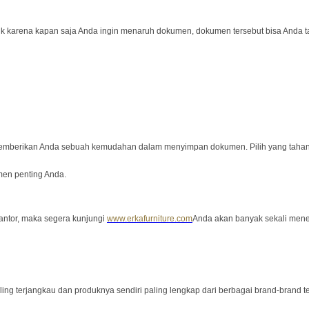
ik karena kapan saja Anda ingin menaruh dokumen, dokumen tersebut bisa Anda t
memberikan Anda sebuah kemudahan dalam menyimpan dokumen. Pilih yang tahan di 
en penting Anda.
kantor, maka segera kunjungi
www.erkafurniture.com
Anda akan banyak sekali mene
paling terjangkau dan produknya sendiri paling lengkap dari berbagai brand-brand