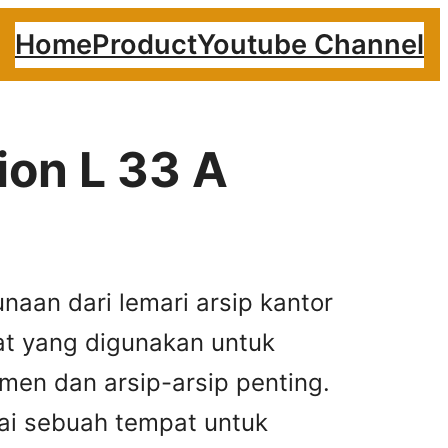
Home
Product
Youtube Channel
ion L 33 A
naan dari lemari arsip kantor
t yang digunakan untuk
men dan arsip-arsip penting.
yai sebuah tempat untuk