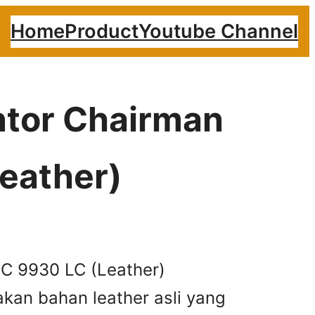
Home
Product
Youtube Channel
antor Chairman
eather)
PC 9930 LC (Leather)
kan bahan leather asli yang