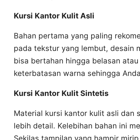
Kursi
K
antor
K
ulit
A
sli
Bahan pertama yang paling rekomend
pada tekstur yang lembut, desain m
bisa bertahan hingga belasan atau 
keterbatasan warna sehingga Anda 
Kursi
K
antor
K
ulit
S
intetis
Material kursi kantor kulit asli da
lebih detail. Kelebihan bahan ini me
Sekilas tampilan yang hampir mir