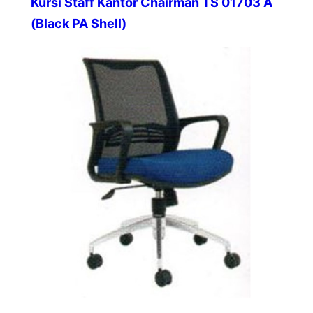
Kursi Staff Kantor Chairman TS 01703 A
(Black PA Shell)