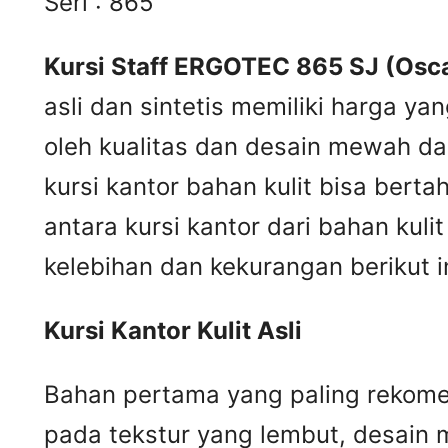
Seri : 865
Kursi Staff ERGOTEC 865 SJ (Osca
asli dan sintetis memiliki harga ya
oleh kualitas dan desain mewah dar
kursi kantor bahan kulit bisa ber
antara kursi kantor dari bahan kul
kelebihan dan kekurangan berikut in
Kursi
K
antor
K
ulit
A
sli
Bahan pertama yang paling rekomend
pada tekstur yang lembut, desain m