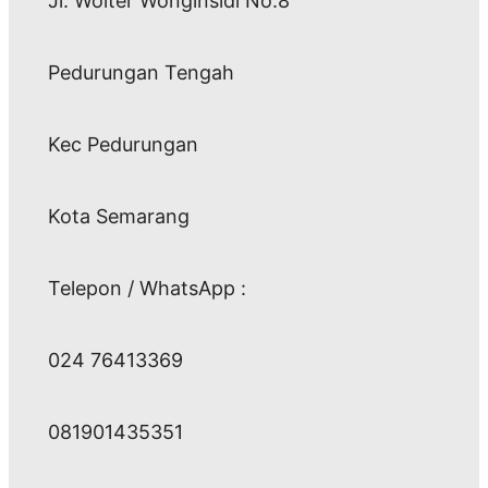
Jl. Wolter Wonginsidi No.8
Pedurungan Tengah
Kec Pedurungan
Kota Semarang
Telepon / WhatsApp :
024 76413369
081901435351