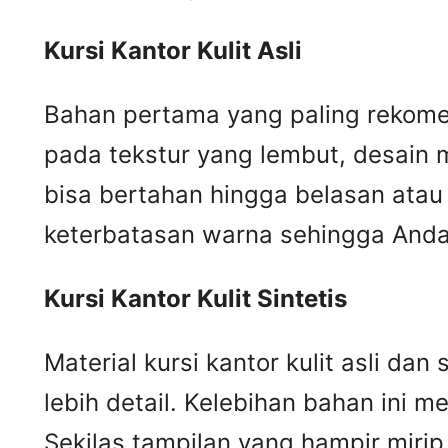
Kursi
K
antor
K
ulit
A
sli
Bahan pertama yang paling rekomend
pada tekstur yang lembut, desain m
bisa bertahan hingga belasan atau 
keterbatasan warna sehingga Anda 
Kursi
K
antor
K
ulit
S
intetis
Material kursi kantor kulit asli da
lebih detail. Kelebihan bahan ini me
Sekilas tampilan yang hampir mir