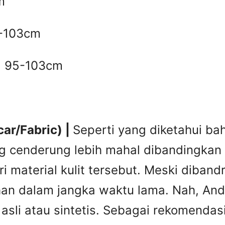
m
5-103cm
H 95-103cm
car/Fabric) |
Seperti yang diketahui bah
ng cenderung lebih mahal dibandingkan 
i material kulit tersebut. Meski diban
tahan dalam jangka waktu lama. Nah, A
it asli atau sintetis. Sebagai rekomend