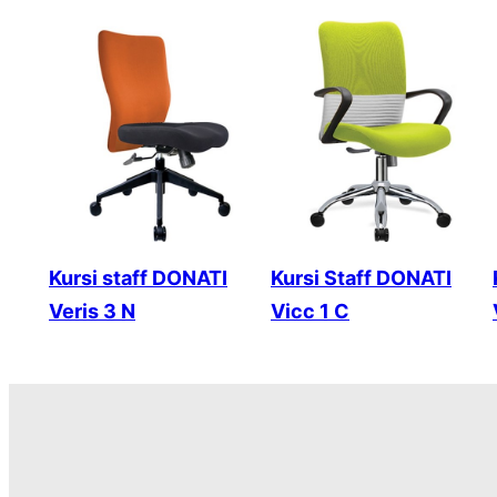
Kursi staff DONATI
Kursi Staff DONATI
Veris 3 N
Vicc 1 C