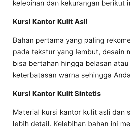
kelebihan dan kekurangan berikut in
Kursi
K
antor
K
ulit
A
sli
Bahan pertama yang paling rekomend
pada tekstur yang lembut, desain m
bisa bertahan hingga belasan atau 
keterbatasan warna sehingga Anda 
Kursi
K
antor
K
ulit
S
intetis
Material kursi kantor kulit asli da
lebih detail. Kelebihan bahan ini me