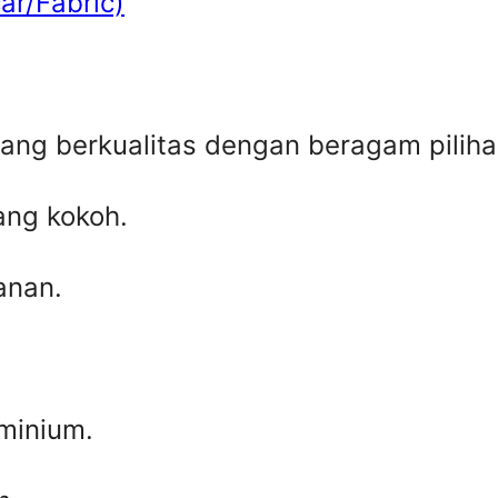
ar/Fabric)
ang berkualitas dengan beragam piliha
ang kokoh.
anan.
uminium.