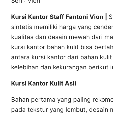
Seri : Vion
Kursi Kantor Staff Fantoni Vion |
S
sintetis memiliki harga yang cende
kualitas dan desain mewah dari mat
kursi kantor bahan kulit bisa ber
antara kursi kantor dari bahan kul
kelebihan dan kekurangan berikut in
Kursi
K
antor
K
ulit
A
sli
Bahan pertama yang paling rekomend
pada tekstur yang lembut, desain m