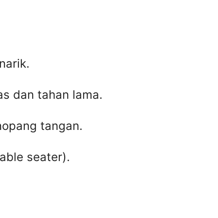
arik.
tas dan tahan lama.
nopang tangan.
able seater).