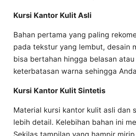
Kursi
K
antor
K
ulit
A
sli
Bahan pertama yang paling rekomend
pada tekstur yang lembut, desain m
bisa bertahan hingga belasan atau 
keterbatasan warna sehingga Anda 
Kursi
K
antor
K
ulit
S
intetis
Material kursi kantor kulit asli da
lebih detail. Kelebihan bahan ini me
Sekilas tampilan yang hampir mir