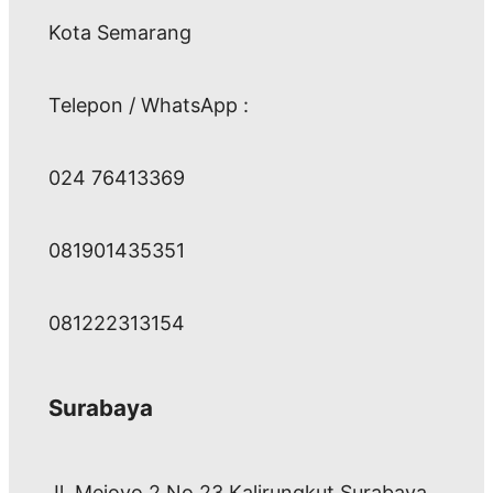
Kota Semarang
Telepon / WhatsApp :
024 76413369
081901435351
081222313154
Surabaya
Jl. Mejoyo 2 No 23 Kalirungkut Surabaya