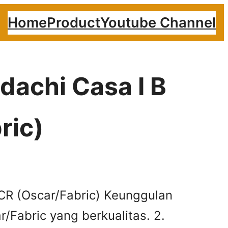
Home
Product
Youtube Channel
ndachi Casa I B
ric)
 CR (Oscar/Fabric) Keunggulan
/Fabric yang berkualitas. 2.