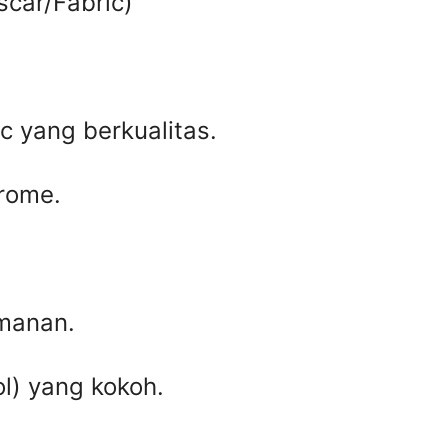
scar/Fabric)
 yang berkualitas.
hrome.
manan.
ol) yang kokoh.