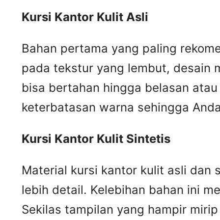
Kursi
K
antor
K
ulit
A
sli
Bahan pertama yang paling rekomend
pada tekstur yang lembut, desain m
bisa bertahan hingga belasan atau 
keterbatasan warna sehingga Anda 
Kursi
K
antor
K
ulit
S
intetis
Material kursi kantor kulit asli da
lebih detail. Kelebihan bahan ini me
Sekilas tampilan yang hampir mir