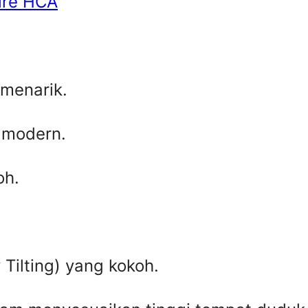
ire HCA
menarik.
 modern.
oh.
Tilting) yang kokoh.