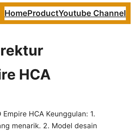
Home
Product
Youtube Channel
irektur
ire HCA
O Empire HCA Keunggulan: 1.
g menarik. 2. Model desain