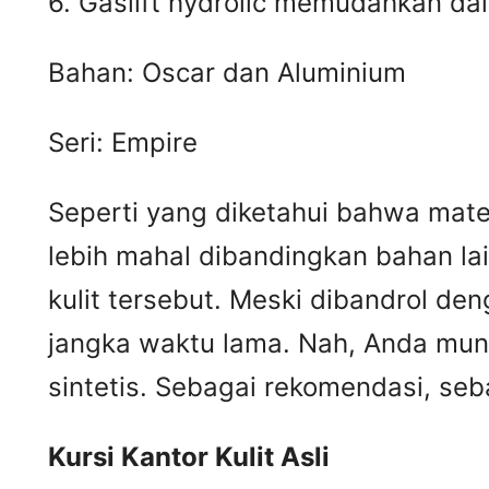
6. Gaslift hydrolic memudahkan da
Bahan: Oscar dan Aluminium
Seri: Empire
Seperti yang diketahui bahwa materi
lebih mahal dibandingkan bahan lai
kulit tersebut. Meski dibandrol de
jangka waktu lama. Nah, Anda mungk
sintetis. Sebagai rekomendasi, seb
Kursi
K
antor
K
ulit
A
sli