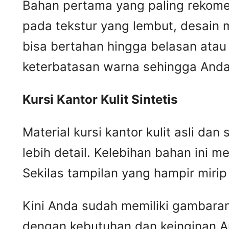
Bahan pertama yang paling rekomend
pada tekstur yang lembut, desain m
bisa bertahan hingga belasan atau 
keterbatasan warna sehingga Anda 
Kursi
K
antor
K
ulit
S
intetis
Material kursi kantor kulit asli da
lebih detail. Kelebihan bahan ini me
Sekilas tampilan yang hampir mir
Kini Anda sudah memiliki gambaran m
dengan kebutuhan dan keinginan A