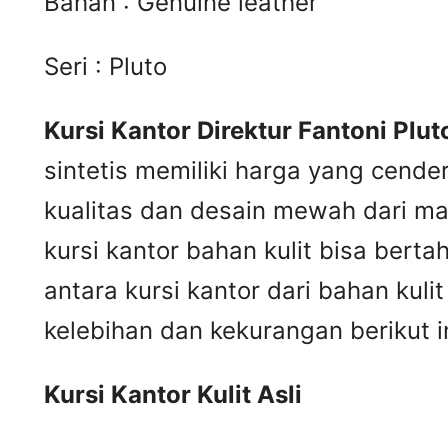
Bahan : Genuine leather
Seri : Pluto
Kursi Kantor Direktur Fantoni Plut
sintetis memiliki harga yang cende
kualitas dan desain mewah dari mat
kursi kantor bahan kulit bisa ber
antara kursi kantor dari bahan kul
kelebihan dan kekurangan berikut in
Kursi
K
antor
K
ulit
A
sli