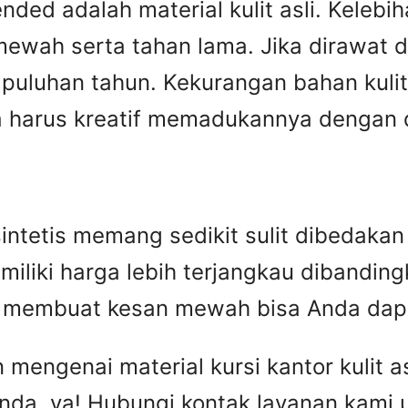
ed adalah material kulit asli. Kelebiha
ewah serta tahan lama. Jika dirawat den
puluhan tahun. Kekurangan bahan kulit 
harus kreatif memadukannya dengan des
n sintetis memang sedikit sulit dibedak
miliki harga lebih terjangkau dibandingka
ip membuat kesan mewah bisa Anda dap
engenai material kursi kantor kulit asl
nda, ya! Hubungi kontak layanan kami