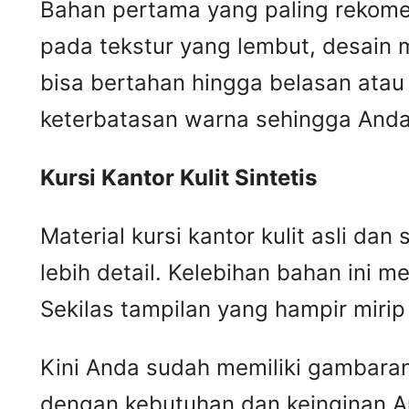
Bahan pertama yang paling rekomend
pada tekstur yang lembut, desain m
bisa bertahan hingga belasan atau 
keterbatasan warna sehingga Anda 
Kursi
K
antor
K
ulit
S
intetis
Material kursi kantor kulit asli da
lebih detail. Kelebihan bahan ini me
Sekilas tampilan yang hampir mir
Kini Anda sudah memiliki gambaran m
dengan kebutuhan dan keinginan A