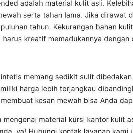
ed adalah material kulit asli. Kelebiha
ewah serta tahan lama. Jika dirawat den
puluhan tahun. Kekurangan bahan kulit 
harus kreatif memadukannya dengan des
n sintetis memang sedikit sulit dibedak
miliki harga lebih terjangkau dibandingka
ip membuat kesan mewah bisa Anda dap
engenai material kursi kantor kulit asl
nda, ya! Hubungi kontak layanan kami