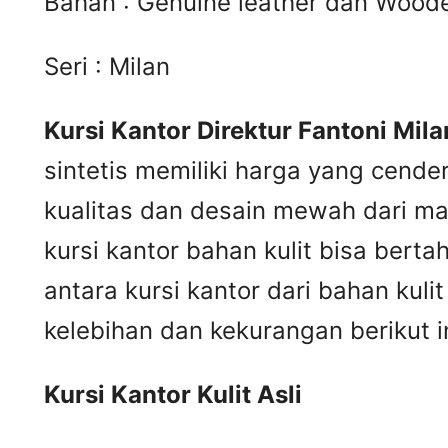
Bahan : Genuine leather dan Wood
Seri : Milan
Kursi Kantor Direktur Fantoni Mila
sintetis memiliki harga yang cende
kualitas dan desain mewah dari mat
kursi kantor bahan kulit bisa ber
antara kursi kantor dari bahan kul
kelebihan dan kekurangan berikut in
Kursi
K
antor
K
ulit
A
sli