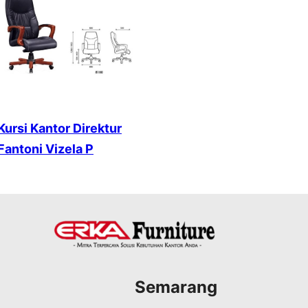
Kursi Kantor Direktur
Fantoni Vizela P
Semarang