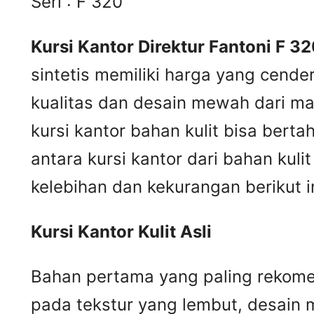
Seri : F 320
Kursi Kantor Direktur Fantoni F 32
sintetis memiliki harga yang cende
kualitas dan desain mewah dari mat
kursi kantor bahan kulit bisa ber
antara kursi kantor dari bahan kul
kelebihan dan kekurangan berikut in
Kursi
K
antor
K
ulit
A
sli
Bahan pertama yang paling rekomend
pada tekstur yang lembut, desain m