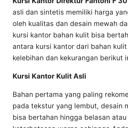
Kursi Kantor Direktur Fantoni F 3
asli dan sintetis memiliki harga ya
oleh kualitas dan desain mewah dar
kursi kantor bahan kulit bisa ber
antara kursi kantor dari bahan kul
kelebihan dan kekurangan berikut in
Kursi
K
antor
K
ulit
A
sli
Bahan pertama yang paling rekomend
pada tekstur yang lembut, desain m
bisa bertahan hingga belasan atau 