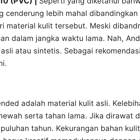
010 (PVC) |
Seperti yang diketahui bahwa
ng cenderung lebih mahal dibandingkan 
i material kulit tersebut. Meski diban
tahan dalam jangka waktu lama. Nah, A
it asli atau sintetis. Sebagai rekomend
i.
ed adalah material kulit asli. Kelebiha
ewah serta tahan lama. Jika dirawat den
puluhan tahun. Kekurangan bahan kulit 