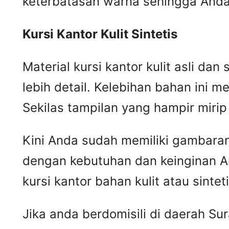
keterbatasan warna sehingga Anda 
Kursi
K
antor
K
ulit
S
intetis
Material kursi kantor kulit asli da
lebih detail. Kelebihan bahan ini me
Sekilas tampilan yang hampir mir
Kini Anda sudah memiliki gambaran m
dengan kebutuhan dan keinginan A
kursi kantor bahan kulit atau sintet
Jika anda berdomisili di daerah S