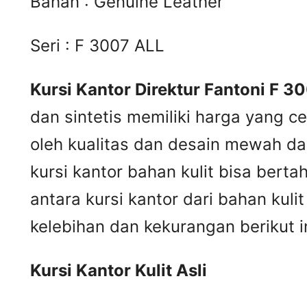
Bahan : Genuine Leather
Seri : F 3007 ALL
Kursi Kantor Direktur Fantoni F 3
dan sintetis memiliki harga yang c
oleh kualitas dan desain mewah dar
kursi kantor bahan kulit bisa ber
antara kursi kantor dari bahan kul
kelebihan dan kekurangan berikut in
Kursi
K
antor
K
ulit
A
sli