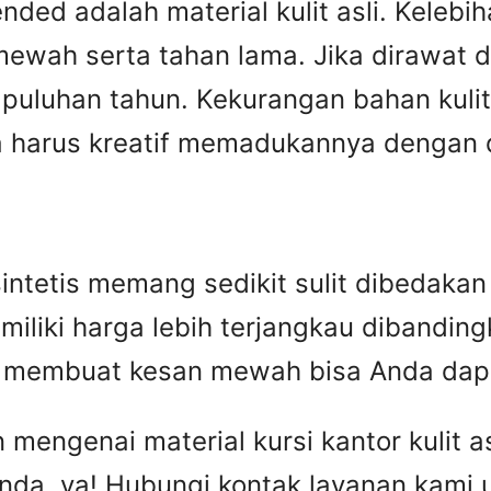
ed adalah material kulit asli. Kelebiha
ewah serta tahan lama. Jika dirawat den
puluhan tahun. Kekurangan bahan kulit 
harus kreatif memadukannya dengan des
n sintetis memang sedikit sulit dibedak
miliki harga lebih terjangkau dibandingka
ip membuat kesan mewah bisa Anda dap
engenai material kursi kantor kulit asl
nda, ya! Hubungi kontak layanan kami