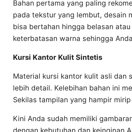
Bahan pertama yang paling rekomend
pada tekstur yang lembut, desain m
bisa bertahan hingga belasan atau 
keterbatasan warna sehingga Anda 
Kursi
K
antor
K
ulit
S
intetis
Material kursi kantor kulit asli da
lebih detail. Kelebihan bahan ini me
Sekilas tampilan yang hampir mir
Kini Anda sudah memiliki gambaran m
dengan kebutuhan dan keinginan A