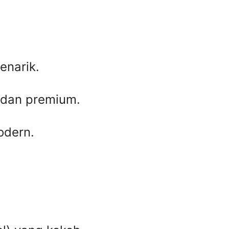
enarik.
 dan premium.
odern.