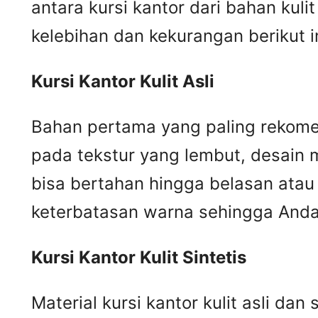
antara kursi kantor dari bahan kul
kelebihan dan kekurangan berikut in
Kursi
K
antor
K
ulit
A
sli
Bahan pertama yang paling rekomend
pada tekstur yang lembut, desain m
bisa bertahan hingga belasan atau 
keterbatasan warna sehingga Anda 
Kursi
K
antor
K
ulit
S
intetis
Material kursi kantor kulit asli da