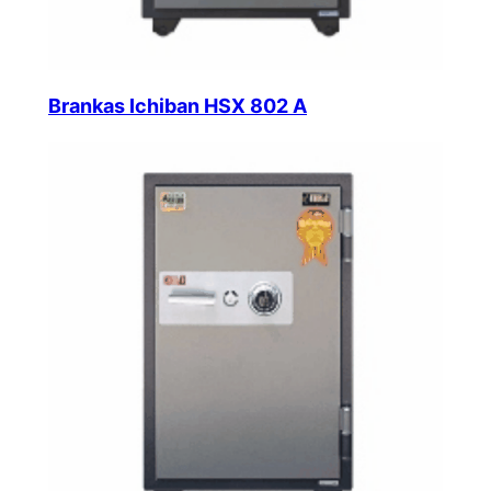
Brankas Ichiban HSX 802 A