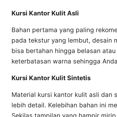
Kursi
K
antor
K
ulit
A
sli
Bahan pertama yang paling rekomend
pada tekstur yang lembut, desain m
bisa bertahan hingga belasan atau 
keterbatasan warna sehingga Anda 
Kursi
K
antor
K
ulit
S
intetis
Material kursi kantor kulit asli da
lebih detail. Kelebihan bahan ini me
Sekilas tampilan yang hampir mir