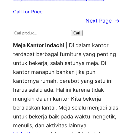
Call for Price
Next Page
→
S
Cari
e
Meja Kantor Indachi
| Di dalam kantor
a
terdapat berbagai furniture yang penting
untuk bekerja, salah satunya meja. Di
r
kantor manapun bahkan jika pun
c
kantornya rumah, perabot yang satu ini
h
harus selalu ada. Hal ini karena tidak
mungkin dalam kantor Kita bekerja
beralaskan lantai. Meja selalu menjadi alas
untuk bekerja baik pada waktu mengetik,
menulis, dan aktivitas lainnya.