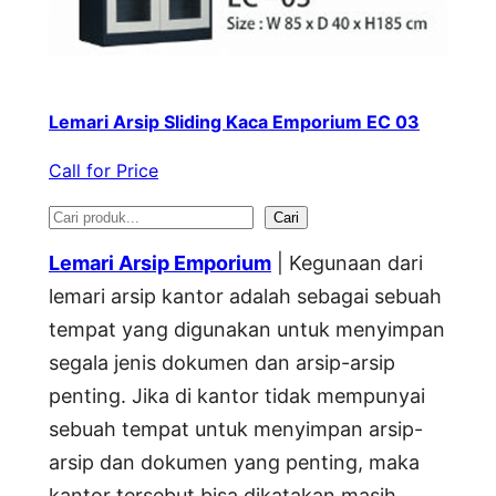
Lemari Arsip Sliding Kaca Emporium EC 03
Call for Price
S
Cari
e
Lemari Arsip Emporium
| Kegunaan dari
a
lemari arsip kantor adalah sebagai sebuah
tempat yang digunakan untuk menyimpan
r
segala jenis dokumen dan arsip-arsip
c
penting. Jika di kantor tidak mempunyai
h
sebuah tempat untuk menyimpan arsip-
arsip dan dokumen yang penting, maka
kantor tersebut bisa dikatakan masih