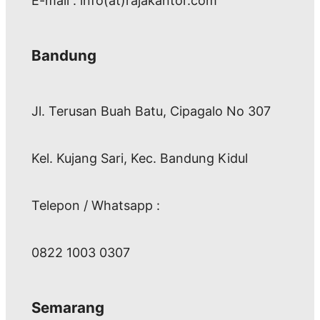
E-mail : info(at)rajakantor.com
Bandung
Jl. Terusan Buah Batu, Cipagalo No 307
Kel. Kujang Sari, Kec. Bandung Kidul
Telepon / Whatsapp :
0822 1003 0307
Semarang