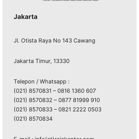
Jakarta
Jl. Otista Raya No 143 Cawang
Jakarta Timur, 13330
Telepon / Whatsapp :
(021) 8570831 – 0816 1360 607
(021) 8570832 – 0877 81999 910
(021) 8570833 – 0821 2222 0503
(021) 8570834