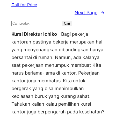
Call for Price
Next Page
→
S
Cari
e
Kursi Direktur Ichiko
| Bagi pekerja
a
kantoran pastinya bekerja merupakan hal
yang menyenangkan dibandingkan hanya
r
bersantai di rumah. Namun, ada kalanya
c
saat pekerjaan menumpuk membuat Kita
h
harus berlama-lama di kantor. Pekerjaan
kantor juga membatasi Kita untuk
bergerak yang bisa menimbulkan
kebiasaan buruk yang kurang sehat.
Tahukah kalian kalau pemilihan kursi
kantor juga berpengaruh pada kesehatan?