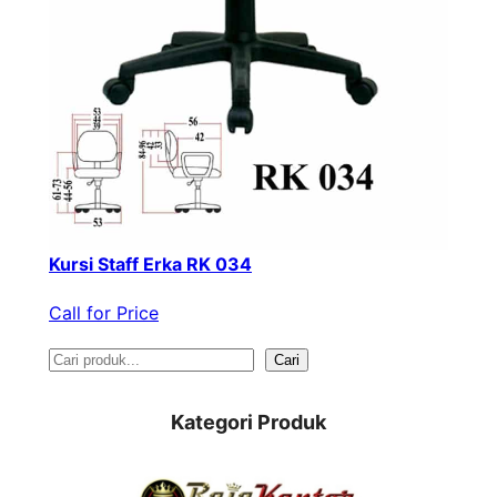
Kursi Staff Erka RK 034
Call for Price
S
Cari
e
Kategori Produk
a
r